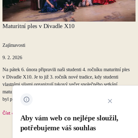
Maturitní ples v Divadle X10
Zajímavosti
9. 2. 2026
Na pátek 6. února připravili naši studenti 4. ročníku maturitní ples
v Divadle X10. Je to již 3. ročník nové tradice, kdy studenti
vlastními silami organizují takový večer společného setkání
maturitního ročníku s rodinami, přáteli, absolventy, pedagogy. Večer
byl plný tance, překvapení a radosti.
Zavřít oznámení 
Číst článek
Aby vám web co nejlépe sloužil,
potřebujeme váš souhlas
Přejít na stránku 2
1
2
3
4
5
…
50
Přejít na strán