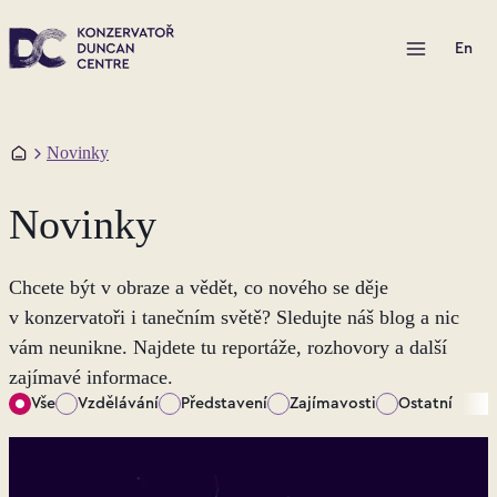
Otevřít menu
En
Domů
Novinky
Novinky
Chcete být v obraze a vědět, co nového se děje
v konzervatoři i tanečním světě? Sledujte náš blog a nic
vám neunikne. Najdete tu reportáže, rozhovory a další
zajímavé informace.
Vše
Vzdělávání
Představení
Zajímavosti
Ostatní