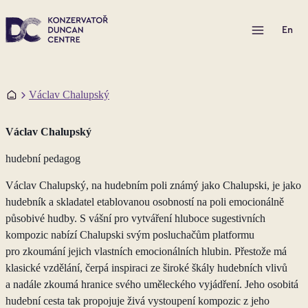
Otevřít menu
En
Domů
Václav Chalupský
Václav Chalupský
hudební pedagog
Václav Chalupský, na hudebním poli známý jako Chalupski, je jako
hudebník a skladatel etablovanou osobností na poli emocionálně
působivé hudby. S vášní pro vytváření hluboce sugestivních
kompozic nabízí Chalupski svým posluchačům platformu
pro zkoumání jejich vlastních emocionálních hlubin. Přestože má
klasické vzdělání, čerpá inspiraci ze široké škály hudebních vlivů
a nadále zkoumá hranice svého uměleckého vyjádření. Jeho osobitá
hudební cesta tak propojuje živá vystoupení kompozic z jeho