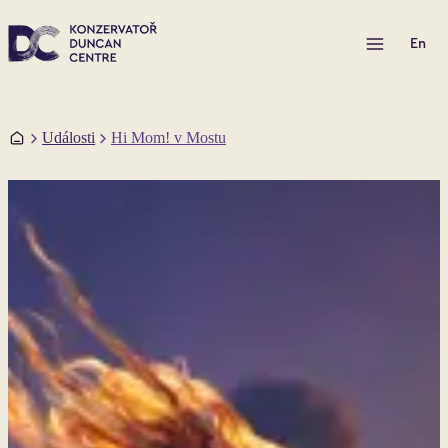
Otevřít menu
En
Domů
Události
Hi Mom! v Mostu