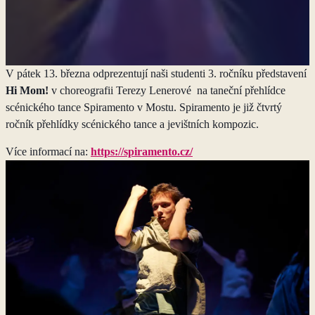
13. 3. 2026 17:30 – 18:30
Základní umělecká škola F. L. Gassmanna, Most
V pátek 13. března odprezentují naši studenti 3. ročníku představení
Hi Mom!
v choreografii Terezy Lenerové na taneční přehlídce
scénického tance Spiramento v Mostu. Spiramento je již čtvrtý
ročník přehlídky scénického tance a jevištních kompozic.
Více informací na:
https://spiramento.cz/