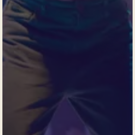
Hi Mom! v Mostu
V pátek 13. března budou naši studenti 3. ročníku prezentovat
představení v choreografii Terezy Lenerové Hi Mom! na taneční
přehlídce scénického tance Spiramento v Mostu.