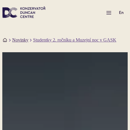
Otevřít menu
En
Domů
Novinky
Studentky 2. ročníku a Muzejní noc v GASK