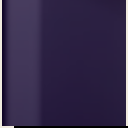
Studentky 2. ročníku a
Muzejní noc v GASK
V pátek 15. května studentky 2. ročníku pod uměleckým vedením
Veroniky Šimkové vystoupily v Galerii Středočeského kraje v rámci
Muzejní noci. Tanečně doprovodily komentované prohlídky
ve výstavě Labyrintem. Tato akce proběhla v rámci dlouhodobé
spolupráce naší konzervatoře s GASK.
Zajímavosti
19. 5. 2026