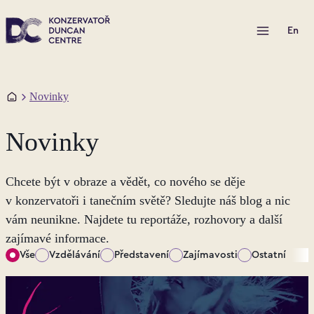
Otevřít menu
En
Domů
Novinky
Novinky
Chcete být v obraze a vědět, co nového se děje
v konzervatoři i tanečním světě? Sledujte náš blog a nic
vám neunikne. Najdete tu reportáže, rozhovory a další
zajímavé informace.
Vše
Vzdělávání
Představení
Zajímavosti
Ostatní