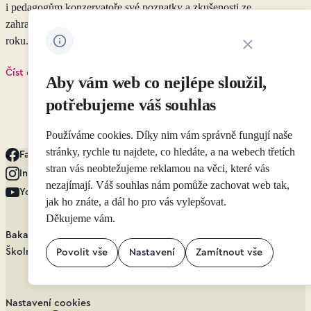
i pedagogům konzervatoře své poznatky a zkušenosti ze
zahraničních stáží, které absolvovali v 1. pololetí tohoto školního
roku.
Zavřít oznámení 
Číst článek
Aby vám web co nejlépe sloužil,
potřebujeme váš souhlas
Přejít na stránku 42
1
…
41
42
43
44
45
…
50
Přejít na
Používáme cookies. Díky nim vám správně fungují naše
stránky, rychle tu najdete, co hledáte, a na webech třetích
Facebook
stran vás neobtežujeme reklamou na věci, které vás
Instagram
nezajímají. Váš souhlas nám pomůže zachovat web tak,
YouTube
jak ho znáte, a dál ho pro vás vylepšovat.
Děkujeme vám.
Bakaláři.cz
Školní nástěnka
Povolit vše
Nastavení
Zamítnout vše
Nastavení cookies