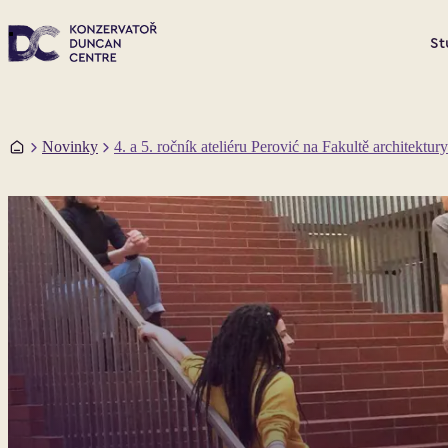
St
Domů
Novinky
4. a 5. ročník ateliéru Perović na Fakultě architekt
4. a 5. ročník ateliéru