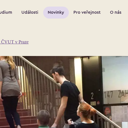
udium
Události
Novinky
Pro veřejnost
O nás
ury ČVUT v Praze
 Perović