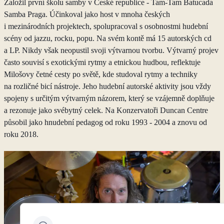
Založil první školu samby v České republice - Tam-Tam Batucada
Samba Praga. Účinkoval jako host v mnoha českých
i mezinárodních projektech, spolupracoval s osobnostmi hudební
scény od jazzu, rocku, popu. Na svém kontě má 15 autorských cd
a LP. Nikdy však neopustil svoji výtvarnou tvorbu. Výtvarný projev
často souvisí s exotickými rytmy a etnickou hudbou, reflektuje
Milošovy četné cesty po světě, kde studoval rytmy a techniky
na rozličné bicí nástroje. Jeho hudební autorské aktivity jsou vždy
spojeny s určitým výtvarným názorem, který se vzájemně doplňuje
a rezonuje jako svébytný celek. Na Konzervatoři Duncan Centre
působil jako hnudební pedagog od roku 1993 - 2004 a znovu od
roku 2018.