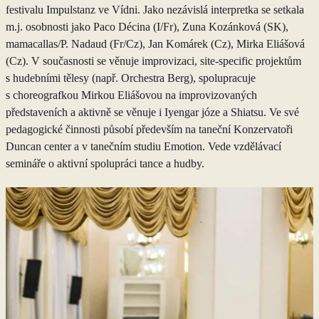
festivalu Impulstanz ve Vídni. Jako nezávislá interpretka se setkala
m.j. osobnosti jako Paco Décina (I/Fr), Zuna Kozánková (SK),
mamacallas/P. Nadaud (Fr/Cz), Jan Komárek (Cz), Mirka Eliášová
(Cz). V současnosti se věnuje improvizaci, site-specific projektům
s hudebními tělesy (např. Orchestra Berg), spolupracuje
s choreografkou Mirkou Eliášovou na improvizovaných
představeních a aktivně se věnuje i Iyengar józe a Shiatsu. Ve své
pedagogické činnosti působí především na taneční Konzervatoři
Duncan center a v tanečním studiu Emotion. Vede vzdělávací
semináře o aktivní spolupráci tance a hudby.