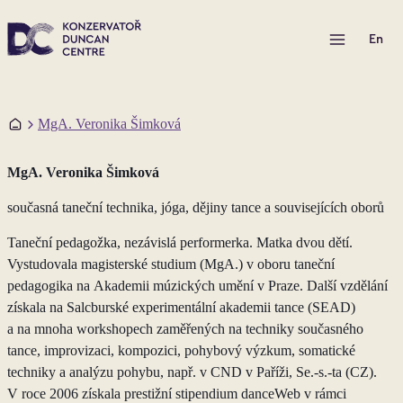
Otevřít menu
En
Domů
MgA. Veronika Šimková
MgA. Veronika Šimková
současná taneční technika, jóga, dějiny tance a souvisejících oborů
Taneční pedagožka, nezávislá performerka. Matka dvou dětí.
Vystudovala magisterské studium (MgA.) v oboru taneční
pedagogika na Akademii múzických umění v Praze. Další vzdělání
získala na Salcburské experimentální akademii tance (SEAD)
a na mnoha workshopech zaměřených na techniky současného
tance, improvizaci, kompozici, pohybový výzkum, somatické
techniky a analýzu pohybu, např. v CND v Paříži, Se.-s.-ta (CZ).
V roce 2006 získala prestižní stipendium danceWeb v rámci