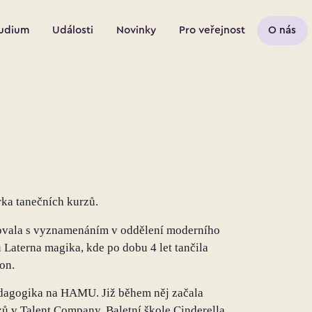
udium
Události
Novinky
Pro veřejnost
O nás
rka tanečních kurzů.
vovala s vyznamenáním v oddělení moderního
 Laterna magika, kde po dobu 4 let tančila
on.
edagogika na HAMU. Již během něj začala
ů v Talent Company, Baletní škole Cinderella,