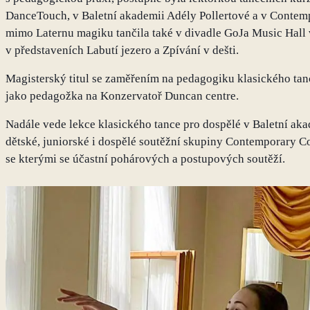
DanceTouch, v Baletní akademii Adély Pollertové a v Contemp
mimo Laternu magiku tančila také v divadle GoJa Music Hall
v představeních Labutí jezero a Zpívání v dešti.
Magisterský titul se zaměřením na pedagogiku klasického tanc
jako pedagožka na Konzervatoř Duncan centre.
Nadále vede lekce klasického tance pro dospělé v Baletní akad
dětské, juniorské i dospělé soutěžní skupiny Contemporary C
se kterými se účastní pohárových a postupových soutěží.