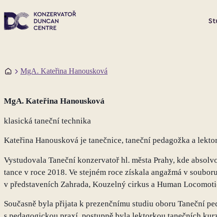
St
Domů
MgA. Kateřina Hanousková
MgA. Kateřina Hanousková
klasická taneční technika
Kateřina Hanousková je tanečnice, taneční pedagožka a lekto
Vystudovala Taneční konzervatoř hl. města Prahy, kde absol
tance v roce 2018. Ve stejném roce získala angažmá v souboru
v představeních Zahrada, Kouzelný cirkus a Human Locomoti
Současně byla přijata k prezenčnímu studiu oboru Taneční p
s pedagogickou praxí, postupně byla lektorkou tanečních kurz