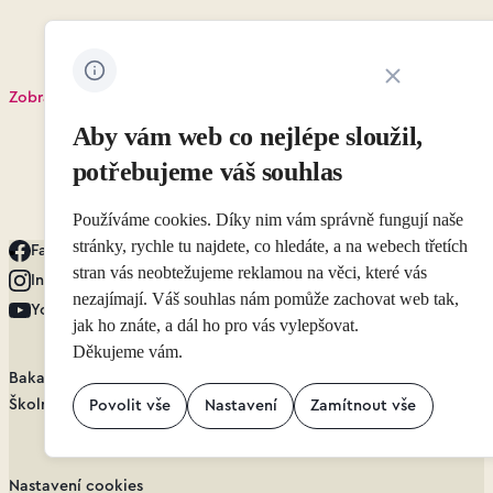
Zavřít oznámení 
Zobrazit událost
Aby vám web co nejlépe sloužil,
potřebujeme váš souhlas
Přejít na stránku 16
1
…
15
16
17
Přejít na stránku 17
Používáme cookies. Díky nim vám správně fungují naše
stránky, rychle tu najdete, co hledáte, a na webech třetích
Facebook
stran vás neobtežujeme reklamou na věci, které vás
Instagram
nezajímají. Váš souhlas nám pomůže zachovat web tak,
YouTube
jak ho znáte, a dál ho pro vás vylepšovat.
Děkujeme vám.
Bakaláři.cz
Školní nástěnka
Povolit vše
Nastavení
Zamítnout vše
Nastavení cookies